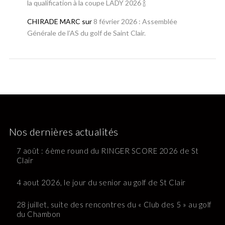
la qualification à la coupe LADY 2026 🍾
CHIRADE MARC
sur
8 février 2026 : Assemblée
Générale de l’AS du golf de Saint Clair.
Nos dernières actualités
7 août : 6ème round du RINGER SCORE 2026 de St
Clair
4 aout 2026, le jour du senior au golf de St Clair
28 juillet, suite des rencontres du « Club des 5 » au golf
du Chambon