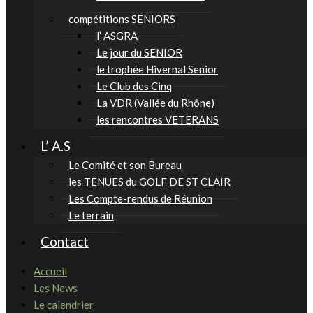
compétitions SENIORS
l’ ASGRA
Le jour du SENIOR
le trophée Hivernal Senior
Le Club des Cinq
La VDR (Vallée du Rhône)
les rencontres VETERANS
L’ A.S
Le Comité et son Bureau
les TENUES du GOLF DE ST CLAIR
Les Compte-rendus de Réunion
Le terrain
Contact
Accueil
Les News
Le calendrier