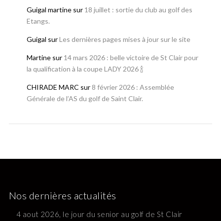
Guigal martine
sur
18 juillet : sortie du club au golf des
Etangs.
Guigal
sur
Les dernières pages mises à jour sur le site
Martine
sur
14 mars 2026 : belle victoire de St Clair pour
la qualification à la coupe LADY 2026 🍾
CHIRADE MARC
sur
8 février 2026 : Assemblée
Générale de l’AS du golf de Saint Clair.
Nos dernières actualités
4 aout 2026, le jour du senior au golf de St Clair