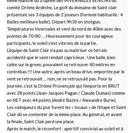
6ème manche du trophée des HIVERNALES SENIORS du
comité Drôme Ardèche. Le golf du domaine de Saint clair
présentait ses 3 équipes de 2 joueurs (formule habituelle : 4
Balles meilleure balle), Départ 9h30 en shotgun.
Températures hivernales et vent du nord de 40km avec des
pointes de 70/80 … Heureusement pour les courageux
participants, le soleil s’est vite mis de la partie.
L’équipe de Saint Clair n’a pas su maitriser ce terrain
accidenté que le vent rendait capricieux : Une balle, bien
calée sur le green, pouvaient se retrouver 40 mètres en
contrebas !!! Une autre, après un beau drive, emportée par le
vent se retrouvait … non, ne se retrouvait pas. Pour la
journée, c’est la Drôme Provençale qui l’emporte en BRUT
avec 28 points (Jean-Jacques Pagan / Claude Dumas) comme
en NET avec 44 points (André Bazire / Alexandre Burie).
Les vainqueurs du jour furent les « locaux » de l’étape et Saint
Clair dû se contenter de la 6ème place. Au général, et avant
la finale, Saint Clair perd une place.
Après le match, le réconfort : apéritif convivial au soleil et à