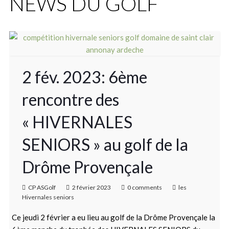
NEWS DU GOLF
2 fév. 2023: 6ème
rencontre des
« HIVERNALES
SENIORS » au golf de la
Drôme Provençale
CP ASGolf
2 février 2023
0 comments
les
Hivernales seniors
Ce jeudi 2 février a eu lieu au golf de la Drôme Provençale la