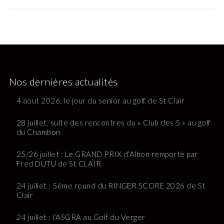
Nos dernières actualités
4 aout 2026, le jour du senior au golf de St Clair
28 juillet, suite des rencontres du « Club des 5 » au golf
du Chambon
25/26 juillet : Le GRAND PRIX d’Albon remporté par
Fred DUTU de St CLAIR
24 juillet : 5ème round du RINGER SCORE 2026 de St
Clair
24 juillet : l’ASGRA au Golf du Verger