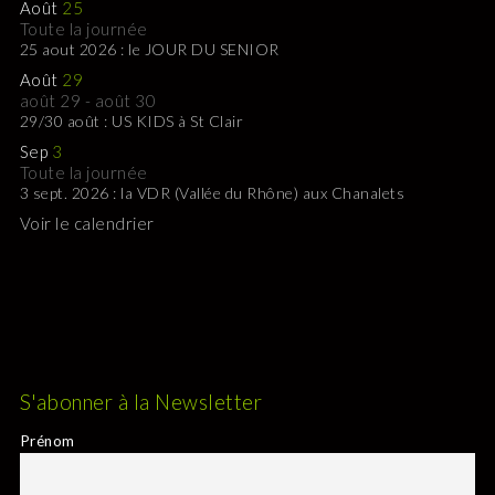
Août
25
Toute la journée
25 aout 2026 : le JOUR DU SENIOR
Août
29
août 29
-
août 30
29/30 août : US KIDS à St Clair
Sep
3
Toute la journée
3 sept. 2026 : la VDR (Vallée du Rhône) aux Chanalets
Voir le calendrier
S'abonner à la Newsletter
Prénom