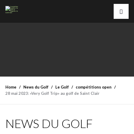
Home
News du Golf
Le Golf
compétitions open
28 mai 2023: «Very Golf Trip» au golf de Saint Clair
NEWS DU GOLF