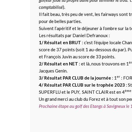
comptabilisé
).
Il fait beau, très peu de vent, les fairways sont 
pour de belles parties.
Suivent l’apéritif et le déjeuner à l’ombre sur la 
Les résultats par Daniel Defranoux :
1/ Résultat en BRUT
: c’est l’équipe locale Cha
score de 37 points (soit 1 au-dessous du par). Pu
et François Juvin au score de 33 points.
è
2/ Résultat en NET
: et là, nous trouvons en 1
Jacques Genin.
er
3/ Résultat PAR CLUB de la journée
: 1
: FOR
4/ Résultat PAR CLUB sur le trophée 2023
: S
ème
SUPERFLU et le PUY, SAINT CLAIR est en 4
Un grand merci au club du Forez et à tout son pers
Prochaine étape au golf des Etangs à Savigneux le 1