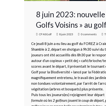
8 juin 2023: nouvelle
Golfs Voisins » au gol
CP ASGolf
8 juin 2023
0 comments
T
Ce jeudi 8 juin a eu lieu au golf du FOREZ à C
Shamble à 2, départ en shotgun à 9h30 suivi du t
joueurs ont été accueillis dès 8h30 par le respo
autour d’un copieux « petit dej » café/brioche/te
scores avant le départ, il présentait le tournant
Golf pour la Biodiversité » lancé par la Fédérat
magnifiquement entretenu, le travail des jardini
non tondues volontairement, par l’arrêt de l’arr
végétation (arbres et bosquets) plus présente.
Puis tous les joueurs(es) rejoignent leur dépar
formule où les 2 golfeurs jouent le coup de départ, 
golfeur joue sa propre balle pour terminer le trou. c