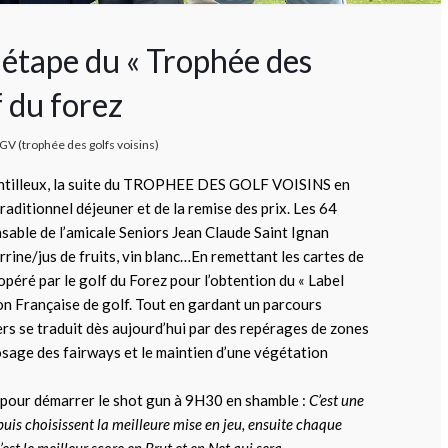
 étape du « Trophée des
f du forez
GV (trophée des golfs voisins)
raintilleux, la suite du TROPHEE DES GOLF VOISINS en
raditionnel déjeuner et de la remise des prix. Les 64
nsable de l’amicale Seniors Jean Claude Saint Ignan
rrine/jus de fruits, vin blanc…En remettant les cartes de
 opéré par le golf du Forez pour l’obtention du « Label
ion Française de golf. Tout en gardant un parcours
ers se traduit dès aujourd’hui par des repérages de zones
osage des fairways et le maintien d’une végétation
t pour démarrer le shot gun à 9H30 en shamble :
C’est une
puis choisissent la meilleure mise en jeu, ensuite chaque
’est le meilleur score en Brut et en Net qui sera