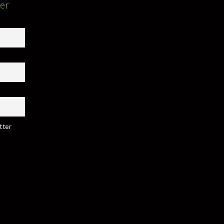
ter
tter