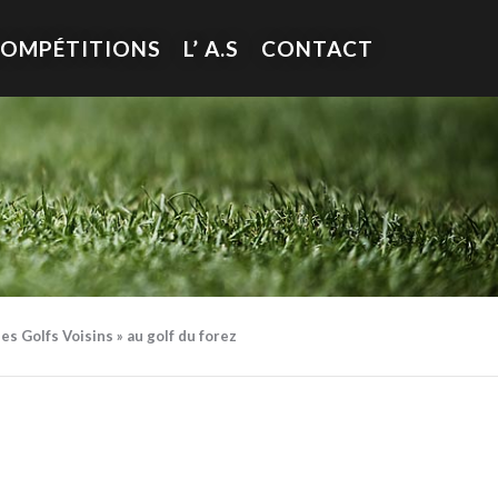
COMPÉTITIONS
L’ A.S
CONTACT
es Golfs Voisins » au golf du forez