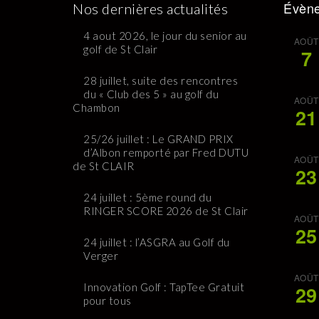
Évène
Nos dernières actualités
4 aout 2026, le jour du senior au
AOÛT
golf de St Clair
7
28 juillet, suite des rencontres
du « Club des 5 » au golf du
AOÛT
Chambon
21
25/26 juillet : Le GRAND PRIX
d’Albon remporté par Fred DUTU
AOÛT
de St CLAIR
23
24 juillet : 5ème round du
RINGER SCORE 2026 de St Clair
AOÛT
25
24 juillet : l’ASGRA au Golf du
Verger
AOÛT
Innovation Golf : TapTee Gratuit
29
pour tous