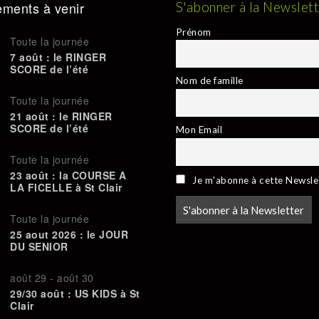
ments à venir
S'abonner à la Newslet
Prénom
Toute la journée
7 août : le RINGER
SCORE de l’été
Nom de famille
Toute la journée
21 août : le RINGER
SCORE de l’été
Mon Email
Toute la journée
23 août : la COURSE A
Je m'abonne à cette Newsle
LA FICELLE à St Clair
Toute la journée
25 aout 2026 : le JOUR
DU SENIOR
août 29
-
août 30
29/30 août : US KIDS à St
Clair