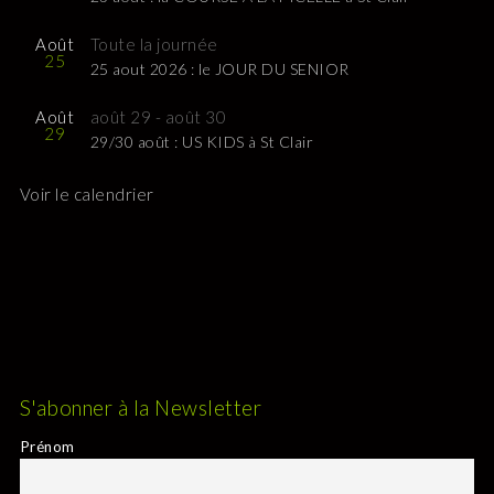
Août
Toute la journée
25
25 aout 2026 : le JOUR DU SENIOR
Août
août 29
-
août 30
29
29/30 août : US KIDS à St Clair
Voir le calendrier
S'abonner à la Newsletter
Prénom