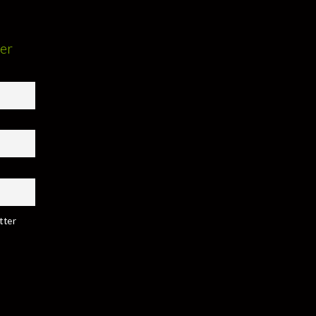
ter
tter