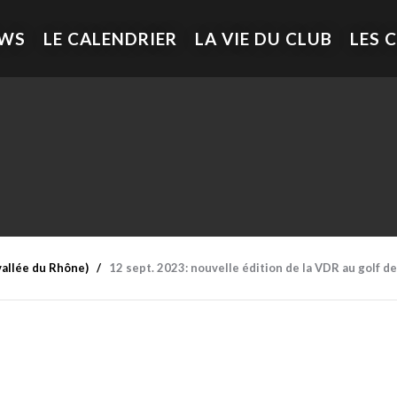
EWS
LE CALENDRIER
LA VIE DU CLUB
LES 
allée du Rhône)
12 sept. 2023: nouvelle édition de la VDR au golf de