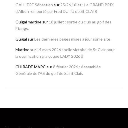
GALLIERE Sébastien
sur
25/26 juillet : Le GRAND PRIX
d’Albon remporté par Fred DUTU de St CLAIR
Guigal martine
sur
18 juillet : sortie du club au golf des
Etangs.
Guigal
sur
Les dernières pages mises à jour sur le site
Martine
sur
14 mars 2026 : belle victoire de St Clair pour
la qualification à la coupe LADY 2026 🍾
CHIRADE MARC
sur
8 février 2026 : Assemblée
Générale de l’AS du golf de Saint Clair.