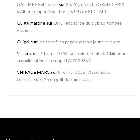
GALLIERE Sébastien
sur
25/26 juillet : Le GRAND PRIX
d’Albon remporté par Fred DUTU de St CLAIR
Guigal martine
sur
18 juillet : sortie du club au golf des
Etangs.
Guigal
sur
Les dernières pages mises à jour sur le site
Martine
sur
14 mars 2026 : belle victoire de St Clair pour
la qualification à la coupe LADY 2026 🍾
CHIRADE MARC
sur
8 février 2026 : Assemblée
Générale de l’AS du golf de Saint Clair.