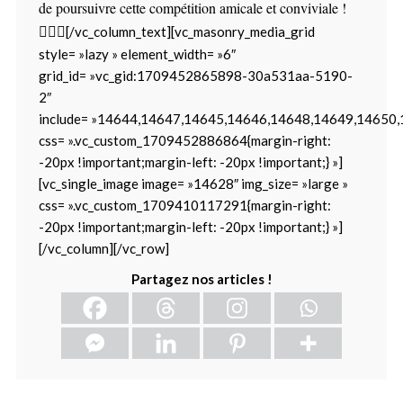
de poursuivre cette compétition amicale et conviviale !
🏌️‍♂️⛳
[/vc_column_text][vc_masonry_media_grid
style= »lazy » element_width= »6″
grid_id= »vc_gid:1709452865898-30a531aa-5190-
2″
include= »14644,14647,14645,14646,14648,14649,14650,
css= ».vc_custom_1709452886864{margin-right:
-20px !important;margin-left: -20px !important;} »]
[vc_single_image image= »14628″ img_size= »large »
css= ».vc_custom_1709410117291{margin-right:
-20px !important;margin-left: -20px !important;} »]
[/vc_column][/vc_row]
Partagez nos articles !