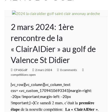
2 mars 2024: 1ère
rencontre de la
« ClairAlDier » au golf de
Valence St Didier
CP ASGolf
2 mars 2024
0 comments
compétitions open
[vc_row][vc_column][vc_column_text
css= ».vc_custom_1709410693341{margin-right:
-20px !important;margin-left: -20px
première
Ce
samedi 2 mars
, c’était la
!important;} »]
étape
La « ClairAlDier »
de la nouvelle compétition:
.