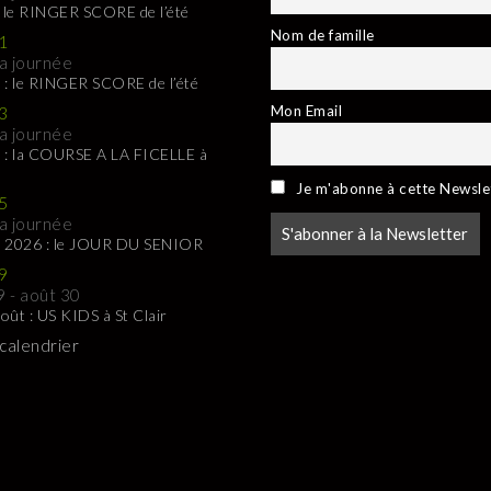
: le RINGER SCORE de l’été
Nom de famille
1
la journée
 : le RINGER SCORE de l’été
Mon Email
3
la journée
 : la COURSE A LA FICELLE à
Je m'abonne à cette Newsle
5
la journée
t 2026 : le JOUR DU SENIOR
9
9
-
août 30
oût : US KIDS à St Clair
 calendrier