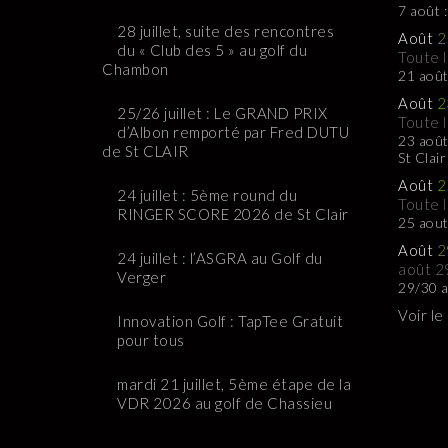
7 août 
28 juillet, suite des rencontres
Août
2
du « Club des 5 » au golf du
Toute 
Chambon
21 août
Août
2
25/26 juillet : Le GRAND PRIX
Toute 
d’Albon remporté par Fred DUTU
23 août
de St CLAIR
St Clair
Août
2
24 juillet : 5ème round du
Toute 
RINGER SCORE 2026 de St Clair
25 aou
Août
2
24 juillet : l’ASGRA au Golf du
août 2
Verger
29/30 a
Voir le
Innovation Golf : TapTee Gratuit
pour tous
mardi 21 juillet, 5ème étape de la
VDR 2026 au golf de Chassieu