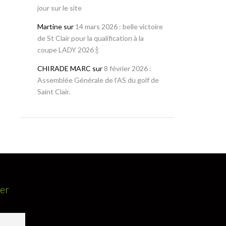
jour sur le site
Martine
sur
14 mars 2026 : belle victoire
de St Clair pour la qualification à la
coupe LADY 2026 🍾
CHIRADE MARC
sur
8 février 2026 :
Assemblée Générale de l’AS du golf de
Saint Clair.
ter