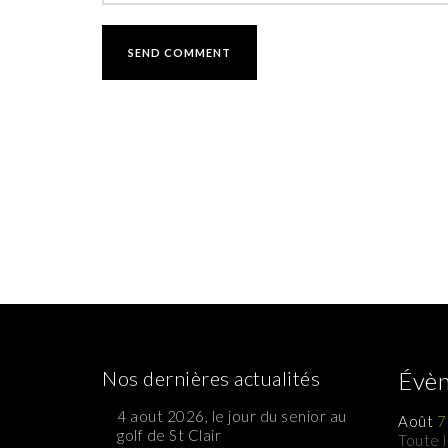
Nos dernières actualités
Évèn
4 aout 2026, le jour du senior au
Août
7
golf de St Clair
Toute 