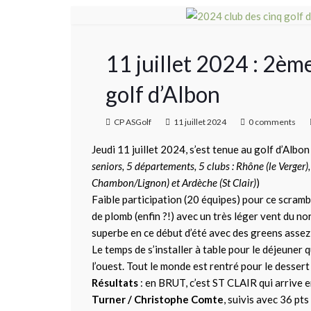
11 juillet 2024 : 2è
golf d’Albon
CP ASGolf
11 juillet 2024
0 comments
Jeudi 11 juillet 2024, s’est tenue au golf d’Albo
seniors, 5 départements, 5 clubs : Rhône (le Verger),
Chambon/Lignon) et Ardèche (St Clair)
)
Faible participation (20 équipes) pour ce scram
de plomb (enfin ?!) avec un très léger vent du n
superbe en ce début d’été avec des greens assez
Le temps de s’installer à table pour le déjeuner q
l’ouest. Tout le monde est rentré pour le dessert 
Résultats
: en BRUT, c’est ST CLAIR qui arrive 
Turner / Christophe Comte
, suivis avec 36 pt