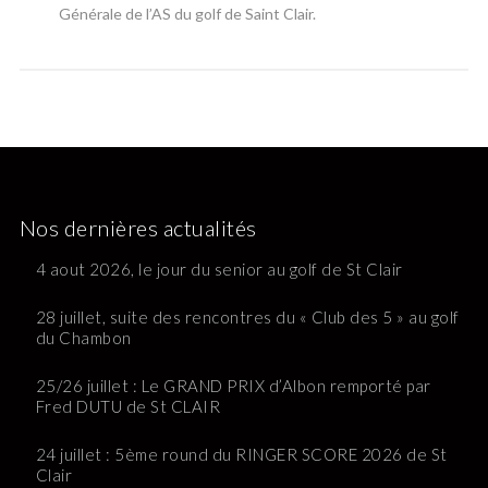
Générale de l’AS du golf de Saint Clair.
Nos dernières actualités
4 aout 2026, le jour du senior au golf de St Clair
28 juillet, suite des rencontres du « Club des 5 » au golf
du Chambon
25/26 juillet : Le GRAND PRIX d’Albon remporté par
Fred DUTU de St CLAIR
24 juillet : 5ème round du RINGER SCORE 2026 de St
Clair