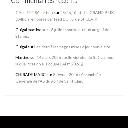
Commentaires récents
GALLIERE Sébastien
sur
25/26 juillet : Le GRAND PRIX
d’Albon remporté par Fred DUTU de St CLAIR
Guigal martine
sur
18 juillet : sortie du club au golf des
Etangs.
Guigal
sur
Les dernières pages mises à jour sur le site
Martine
sur
14 mars 2026 : belle victoire de St Clair pour
la qualification à la coupe LADY 2026 🍾
CHIRADE MARC
sur
8 février 2026 : Assemblée
Générale de l’AS du golf de Saint Clair.