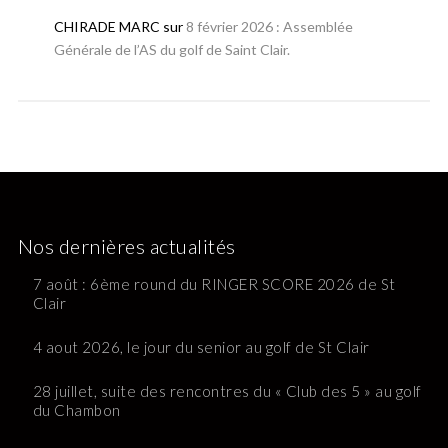
CHIRADE MARC
sur
8 février 2026 : Assemblée
Générale de l’AS du golf de Saint Clair.
Nos dernières actualités
7 août : 6ème round du RINGER SCORE 2026 de St
Clair
4 aout 2026, le jour du senior au golf de St Clair
28 juillet, suite des rencontres du « Club des 5 » au golf
du Chambon