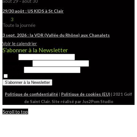
août 29
-
août 30
29/30 août : US KIDS à St Clair
Sep
3
Toute la journée
3 sept. 2026 : la VDR (Vallée du Rhône) aux Chanalets
Voir le calendrier
S'abonner à la Newsletter
Prénom
Nom de famille
Mon Email
Je m'abonne à cette Newsletter
Politique de confidentialité
|
Politique de cookies (EU)
| 2021 Golf
de Saint Clair. Site réalisé par Jus2Pom Studio
Scroll to top