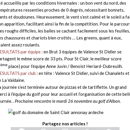
té accueillis par les conditions hivernales : un bon vent du nord, des
empératures ressenties proches de 0 degrés, nécessitant bonnets,
ants et doudounes. Heureusement, le vent s’est calmé et le soleil a fa
on apparition, facilitant ainsi la fin de la compétition. Pour le parcours
es roughs difficiles, les balles se cachant facilement sous les feuilles,
es chaussures et chariots bien crottés … Les greens, quant à eux,
taient assez roulants.
ESULTATS par équipe
: en Brut 3 équipes de Valence St Didier se
artagent le même score de 33 pts. Pour St Clair, le meilleur score
ème
7
place) pour l’équipe Anne Juvin / Benoist Heriard-Dubreuilh.
ESULTATS par club
: en tête : Valence St Didier, suivi de Chanalets et
e La Valdaine.
a journée s’est terminée autour de pizzas et de tartiflette. Un grand
erci à l’équipe du golf pour leur accueil et l’organisation de cette bell
ournée. .
Prochaine rencontre le mardi 26 novembre au golf d’Albon.
Partagez nos articles !