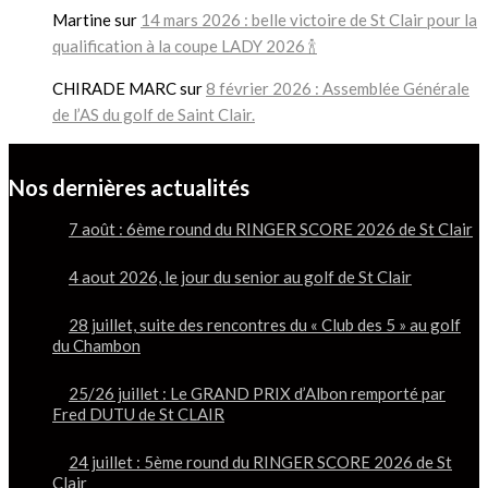
Martine
sur
14 mars 2026 : belle victoire de St Clair pour la
qualification à la coupe LADY 2026 🍾
CHIRADE MARC
sur
8 février 2026 : Assemblée Générale
de l’AS du golf de Saint Clair.
Nos dernières actualités
7 août : 6ème round du RINGER SCORE 2026 de St Clair
4 aout 2026, le jour du senior au golf de St Clair
28 juillet, suite des rencontres du « Club des 5 » au golf
du Chambon
25/26 juillet : Le GRAND PRIX d’Albon remporté par
Fred DUTU de St CLAIR
24 juillet : 5ème round du RINGER SCORE 2026 de St
Clair