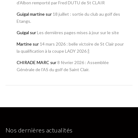
d’Albon remporté par Fred DUTU de St CLAIR
Guigal martine
sur
18 juillet : sortie du club au golf des
Etangs.
Guigal
sur
Les dernières pages mises à jour sur le site
Martine
sur
14 mars 2026 : belle victoire de St Clair pour
la qualification à la coupe LADY 2026 🍾
CHIRADE MARC
sur
8 février 2026 : Assemblée
Générale de l’AS du golf de Saint Clair.
Nos dernières actualités