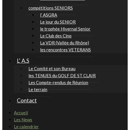
compétitions SENIORS
l’ ASGRA
Le jour du SENIOR
le trophée Hivernal Senior
Le Club des Cinq
La VDR (Vallée du Rhône)
les rencontres VETERANS
L’ A.S
Le Comité et son Bureau
les TENUES du GOLF DE ST CLAIR
Les Compte-rendus de Réunion
Le terrain
Contact
Accueil
Les News
Le calendrier