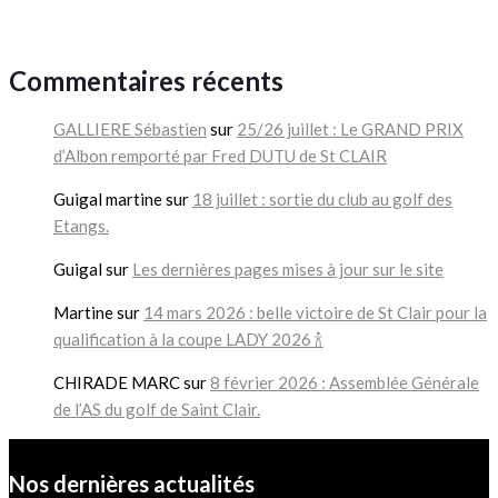
Commentaires récents
GALLIERE Sébastien
sur
25/26 juillet : Le GRAND PRIX
d’Albon remporté par Fred DUTU de St CLAIR
Guigal martine
sur
18 juillet : sortie du club au golf des
Etangs.
Guigal
sur
Les dernières pages mises à jour sur le site
Martine
sur
14 mars 2026 : belle victoire de St Clair pour la
qualification à la coupe LADY 2026 🍾
CHIRADE MARC
sur
8 février 2026 : Assemblée Générale
de l’AS du golf de Saint Clair.
Nos dernières actualités