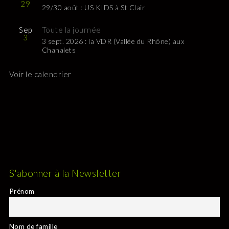
29
29/30 août : US KIDS à St Clair
Sep
Toute la journée
3
3 sept. 2026 : la VDR (Vallée du Rhône) aux
Chanalets
Voir le calendrier
S'abonner à la Newsletter
Prénom
Nom de famille