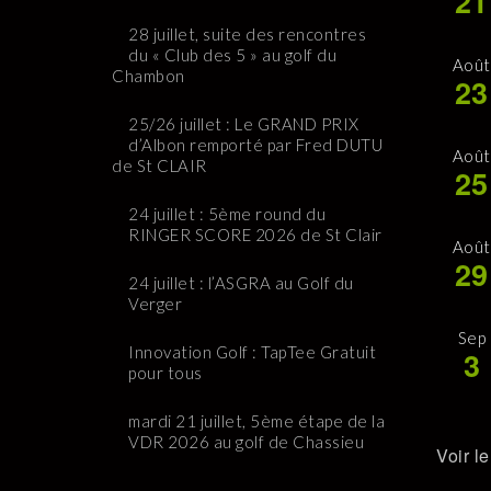
21
28 juillet, suite des rencontres
du « Club des 5 » au golf du
Août
Chambon
23
25/26 juillet : Le GRAND PRIX
d’Albon remporté par Fred DUTU
Août
de St CLAIR
25
24 juillet : 5ème round du
RINGER SCORE 2026 de St Clair
Août
29
24 juillet : l’ASGRA au Golf du
Verger
Sep
Innovation Golf : TapTee Gratuit
3
pour tous
mardi 21 juillet, 5ème étape de la
VDR 2026 au golf de Chassieu
Voir l