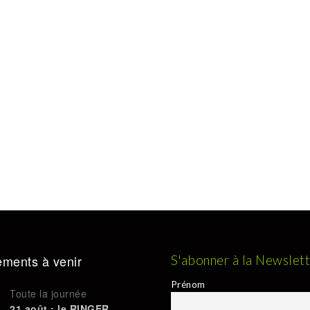
ments à venir
S'abonner à la Newslet
Prénom
Toute la journée
21 août : le RINGER