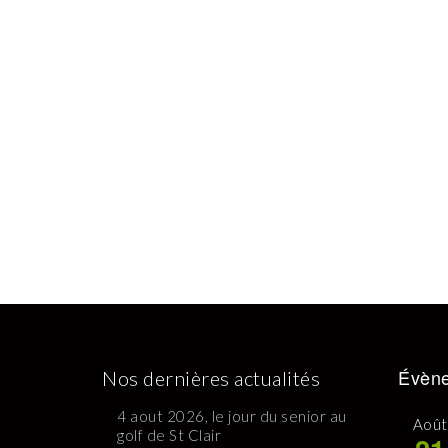
Évène
Nos dernières actualités
4 aout 2026, le jour du senior au
Août
golf de St Clair