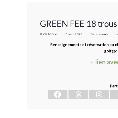
GREEN FEE 18 trous l
CP ASGolf
1 avril 2025
0 comments
Renseignements et réservation au club
golf@do
+ lien ave
Part