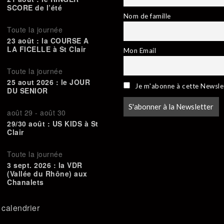
SCORE de l’été
Nom de famille
Toute la journée
23 août : la COURSE A
LA FICELLE à St Clair
Mon Email
Toute la journée
25 aout 2026 : le JOUR
Je m'abonne à cette Newsle
DU SENIOR
août 29
-
août 30
29/30 août : US KIDS à St
Clair
Toute la journée
3 sept. 2026 : la VDR
(Vallée du Rhône) aux
Chanalets
e calendrier