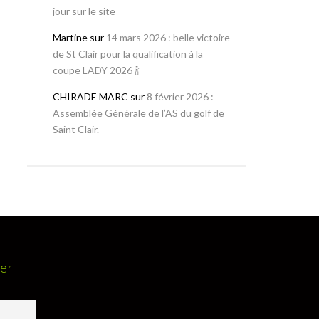
jour sur le site
Martine
sur
14 mars 2026 : belle victoire
de St Clair pour la qualification à la
coupe LADY 2026 🍾
CHIRADE MARC
sur
8 février 2026 :
Assemblée Générale de l’AS du golf de
Saint Clair.
ter