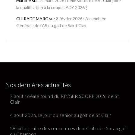
Martine
sur
14 mars 2026 : belle victoire de St Clair pour
la qualification à la coupe LADY 2026 🍾
CHIRADE MARC
sur
8 février 2026 : Assemblée
Générale de l’AS du golf de Saint Clair.
Nos dernières actualités
7 août : 6ème round du RINGER SCORE 2026 de St
Clair
4 aout 2026, le jour du senior au golf de St Clair
28 juillet, suite des rencontres du « Club des 5 » au golf
du Chambon