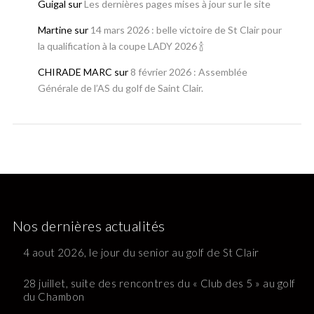
Guigal
sur
Les dernières pages mises à jour sur le site
Martine
sur
14 mars 2026 : belle victoire de St Clair pour
la qualification à la coupe LADY 2026 🍾
CHIRADE MARC
sur
8 février 2026 : Assemblée
Générale de l’AS du golf de Saint Clair.
Nos dernières actualités
4 aout 2026, le jour du senior au golf de St Clair
28 juillet, suite des rencontres du « Club des 5 » au golf
du Chambon