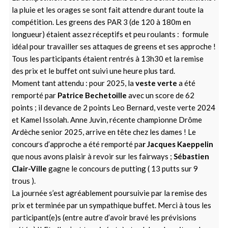
la pluie et les orages se sont fait attendre durant toute la
compétition. Les greens des PAR 3 (de 120 à 180m en
longueur) étaient assez réceptifs et peu roulants : formule
idéal pour travailler ses attaques de greens et ses approche !
Tous les participants étaient rentrés à 13h30 et la remise
des prix et le buffet ont suivi une heure plus tard.
Moment tant attendu : pour 2025, la
veste verte
a été
remporté par
Patrice Bechetoille
avec un score de 62
points ; il devance de 2 points Leo Bernard, veste verte 2024
et Kamel Issolah. Anne Juvin, récente championne Drôme
Ardèche senior 2025, arrive en tête chez les dames ! Le
concours d’approche a été remporté pa
r Jacques Kaeppelin
que nous avons plaisir à revoir sur les fairways ;
Sébastien
Clair-Ville
gagne le concours de putting ( 13 putts sur 9
trous ).
La journée s’est agréablement poursuivie par la remise des
prix et terminée par un sympathique buffet. Merci à tous les
participant(e)s (entre autre d’avoir bravé les prévisions