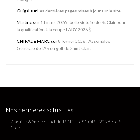
Guigal
sur
Les dernières pages mises à jour sur le site
Martine
sur
14 mars 2026 : belle victoire de St Clair pour
la qualification à la coupe LADY 2026 🍾
CHIRADE MARC
sur
8 février 2026 : Assemblée
Générale de l’AS du golf de Saint Clair.
Nos dernières actualités
7 août : 6ème round du RINGER SCORE 2026 de St
Clair