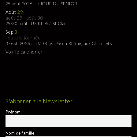
25 aout 2026 : le JOUR DU SENIOR
Août
29
août 29
-
août 30
29/30 août : US KIDS à St Clair
Sep
3
Toute la journée
3 sept. 2026 : la VDR (Vallée du Rhône) aux Chanalets
Voir le calendrier
S'abonner à la Newsletter
Prénom
Nom de famille