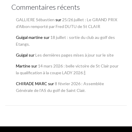
Commentaires récents
GALLIERE Sébastien
sur
25/26 juillet : Le GRAND PRIX
d’Albon remporté par Fred DUTU de St CLAIR
Guigal martine
sur
18 juillet : sortie du club au golf des
Etangs.
Guigal
sur
Les dernières pages mises à jour sur le site
Martine
sur
14 mars 2026 : belle victoire de St Clair pour
la qualification à la coupe LADY 2026 🍾
CHIRADE MARC
sur
8 février 2026 : Assemblée
Générale de l’AS du golf de Saint Clair.