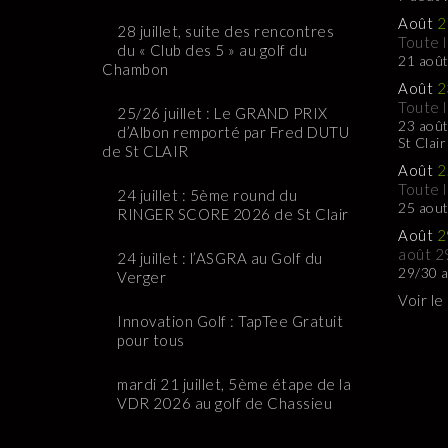
Août
2
28 juillet, suite des rencontres
Toute 
du « Club des 5 » au golf du
21 août
Chambon
Août
2
Toute 
25/26 juillet : Le GRAND PRIX
23 août
d’Albon remporté par Fred DUTU
St Clair
de St CLAIR
Août
2
Toute 
24 juillet : 5ème round du
25 aou
RINGER SCORE 2026 de St Clair
Août
2
août 2
24 juillet : l’ASGRA au Golf du
29/30 a
Verger
Voir le
Innovation Golf : TapTee Gratuit
pour tous
mardi 21 juillet, 5ème étape de la
VDR 2026 au golf de Chassieu