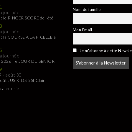
1
Nom de famille
la journée
 : le RINGER SCORE de l’été
3
Mon Email
la journée
 : la COURSE A LA FICELLE à
5
Je m'abonne à cette Newsle
la journée
t 2026 : le JOUR DU SENIOR
9
9
-
août 30
oût : US KIDS à St Clair
 calendrier