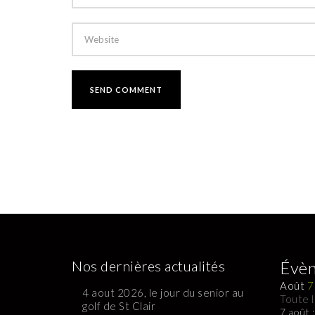
Nos dernières actualités
Évèn
Août
7
4 aout 2026, le jour du senior au
Toute 
golf de St Clair
7 août 