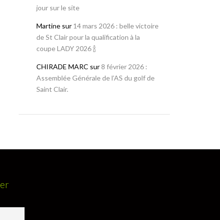
jour sur le site
Martine
sur
14 mars 2026 : belle victoire
de St Clair pour la qualification à la
coupe LADY 2026 🍾
CHIRADE MARC
sur
8 février 2026 :
Assemblée Générale de l’AS du golf de
Saint Clair.
ter