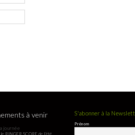
S'abonner à la Newslet
ements à venir
Prénom
la journée
: le RINGER SCORE de l’été