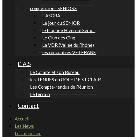
compétitions SENIORS
l’ ASGRA
Le jour du SENIOR
le trophée Hivernal Senior
Le Club des Cinq
La VDR (Vallée du Rhône)
les rencontres VETERANS
L’ A.S
Le Comité et son Bureau
les TENUES du GOLF DE ST CLAIR
Les Compte-rendus de Réunion
Le terrain
Contact
Accueil
Les News
Le calendrier