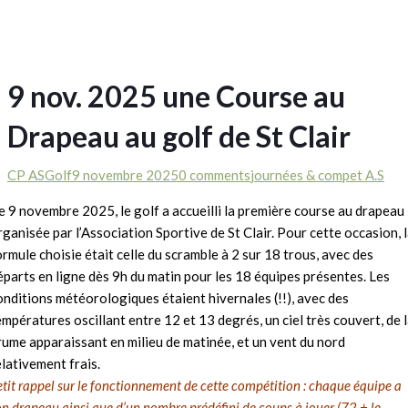
9 nov. 2025 une Course au
Drapeau au golf de St Clair
CP ASGolf
9 novembre 2025
0 comments
journées & compet A.S
e 9 novembre 2025, le golf a accueilli la première course au drapeau
rganisée par l’Association Sportive de St Clair. Pour cette occasion, 
ormule choisie était celle du scramble à 2 sur 18 trous, avec des
éparts en ligne dès 9h du matin pour les 18 équipes présentes. Les
onditions météorologiques étaient hivernales (!!), avec des
empératures oscillant entre 12 et 13 degrés, un ciel très couvert, de 
rume apparaissant en milieu de matinée, et un vent du nord
elativement frais.
etit rappel sur le fonctionnement de cette compétition : chaque équipe a
on drapeau ainsi que d’un nombre prédéfini de coups à jouer (72 + le