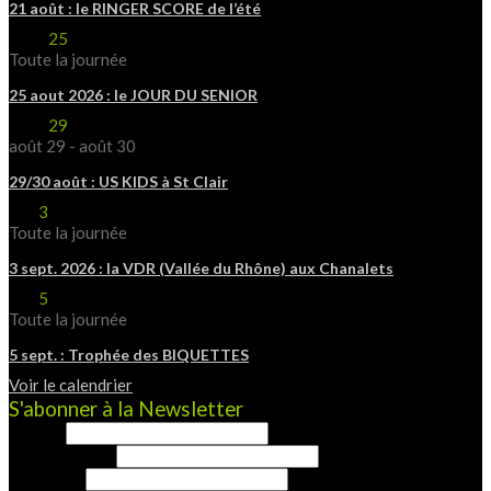
21 août : le RINGER SCORE de l’été
Août
25
Toute la journée
25 aout 2026 : le JOUR DU SENIOR
Août
29
août 29
-
août 30
29/30 août : US KIDS à St Clair
Sep
3
Toute la journée
3 sept. 2026 : la VDR (Vallée du Rhône) aux Chanalets
Sep
5
Toute la journée
5 sept. : Trophée des BIQUETTES
Voir le calendrier
S'abonner à la Newsletter
Prénom
Nom de famille
Mon Email