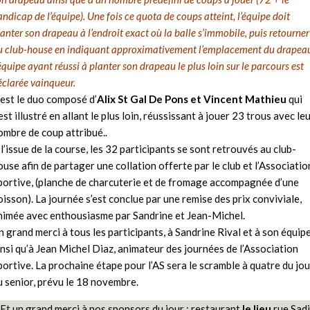
ndicap de l’équipe). Une fois ce quota de coups atteint, l’équipe doit
lanter son drapeau à l’endroit exact où la balle s’immobile, puis retourner
u club-house en indiquant approximativement l’emplacement du drapea
équipe ayant réussi à planter son drapeau le plus loin sur le parcours est
éclarée vainqueur.
’est le duo composé d’
Alix St Gal De Pons et Vincent Mathieu
qui
’est illustré en allant le plus loin, réussissant à jouer 23 trous avec le
ombre de coup attribué..
 l’issue de la course, les 32 participants se sont retrouvés au club-
ouse afin de partager une collation offerte par le club et l’Associatio
portive, (planche de charcuterie et de fromage accompagnée d’une
oisson). La journée s’est conclue par une remise des prix conviviale,
nimée avec enthousiasme par Sandrine et Jean-Michel.
n grand merci à tous les participants, à Sandrine Rival et à son équipe
insi qu’à Jean Michel Diaz, animateur des journées de l’Association
portive. La prochaine étape pour l’AS sera le scramble à quatre du jou
u senior, prévu le 18 novembre.
Et un grand merci à nos sponsors du jour : restaurant
le lieu
rue Sadi