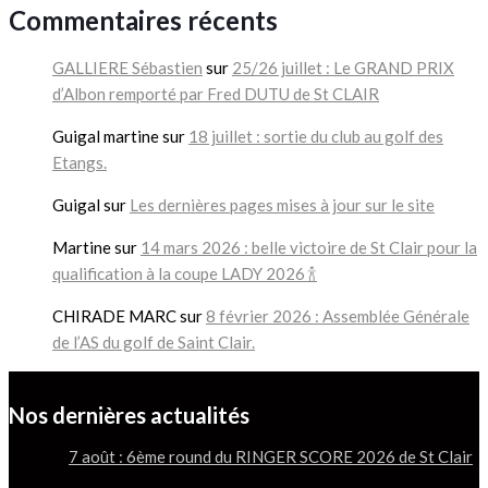
Commentaires récents
GALLIERE Sébastien
sur
25/26 juillet : Le GRAND PRIX
d’Albon remporté par Fred DUTU de St CLAIR
Guigal martine
sur
18 juillet : sortie du club au golf des
Etangs.
Guigal
sur
Les dernières pages mises à jour sur le site
Martine
sur
14 mars 2026 : belle victoire de St Clair pour la
qualification à la coupe LADY 2026 🍾
CHIRADE MARC
sur
8 février 2026 : Assemblée Générale
de l’AS du golf de Saint Clair.
Nos dernières actualités
7 août : 6ème round du RINGER SCORE 2026 de St Clair