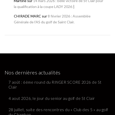
Martine
sur
14 mars 2026 : belle victoire de St Clair pour
la qualification à la coupe LADY 2026 🍾
CHIRADE MARC
sur
8 février 2026 : Assemblée
Générale de l’AS du golf de Saint Clair.
Nos dernières actualités
7 août : 6ème round du RINGER SCORE 2026 de St
Clair
4 aout 2026, le jour du senior au golf de St Clair
28 juillet, suite des rencontres du « Club des 5 » au golf
du Chambon