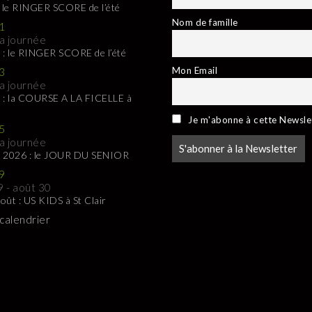
: le RINGER SCORE de l’été
Nom de famille
1
la journée
 : le RINGER SCORE de l’été
Mon Email
3
la journée
 : la COURSE A LA FICELLE à
Je m'abonne à cette Newsle
5
la journée
t 2026 : le JOUR DU SENIOR
9
9
-
août 30
oût : US KIDS à St Clair
 calendrier