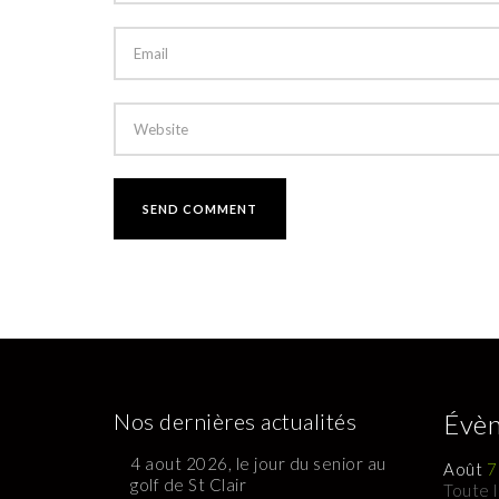
Nos dernières actualités
Évèn
4 aout 2026, le jour du senior au
Août
7
golf de St Clair
Toute 