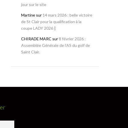
jour sur le site
Martine
sur
14 mars 2026 : belle victoire
de St Clair pour la qualification à la
coupe LADY 2026 🍾
CHIRADE MARC
sur
8 février 2026 :
Assemblée Générale de l’AS du golf de
Saint Clair.
ter