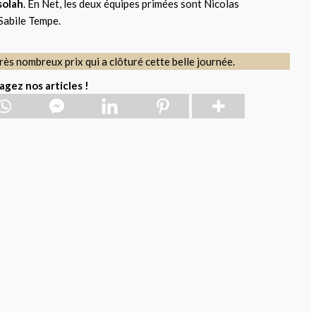
solah
. En Net, les deux équipes primées sont Nicolas
Sabile Tempe.
rès nombreux prix qui a clôturé cette belle journée.
agez nos articles !