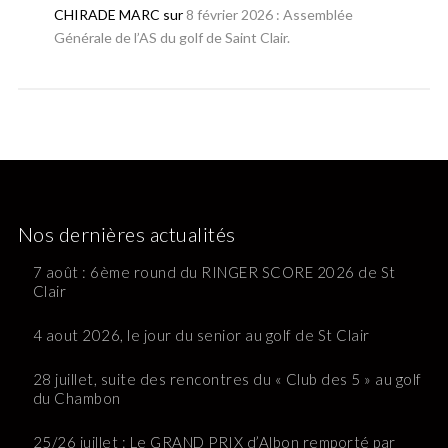
CHIRADE MARC
sur
8 février 2026 : Assemblée
Générale de l’AS du golf de Saint Clair.
Nos dernières actualités
7 août : 6ème round du RINGER SCORE 2026 de St
Clair
4 aout 2026, le jour du senior au golf de St Clair
28 juillet, suite des rencontres du « Club des 5 » au golf
du Chambon
25/26 juillet : Le GRAND PRIX d’Albon remporté par