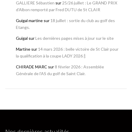
GALLIERE Sébastien
sur
25/26 juillet : Le GRAND PRIX
d’Albon remporté par Fred DUTU de St CLAIR
Guigal martine
sur
18 juillet : sortie du club au golf des
Etangs.
Guigal
sur
Les dernières pages mises à jour sur le site
Martine
sur
14 mars 2026 : belle victoire de St Clair pour
la qualification à la coupe LADY 2026 🍾
CHIRADE MARC
sur
8 février 2026 : Assemblée
Générale de l’AS du golf de Saint Clair.
Nos dernières actualités