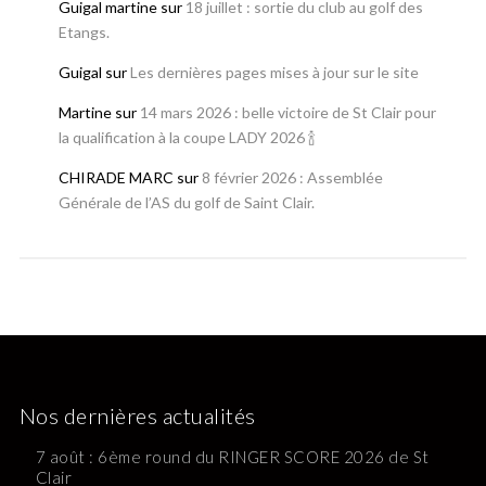
Guigal martine
sur
18 juillet : sortie du club au golf des
Etangs.
Guigal
sur
Les dernières pages mises à jour sur le site
Martine
sur
14 mars 2026 : belle victoire de St Clair pour
la qualification à la coupe LADY 2026 🍾
CHIRADE MARC
sur
8 février 2026 : Assemblée
Générale de l’AS du golf de Saint Clair.
Nos dernières actualités
7 août : 6ème round du RINGER SCORE 2026 de St
Clair