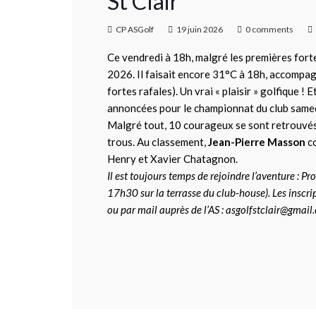
St Clair
CP ASGolf
19 juin 2026
0 comments
Ce vendredi à 18h, malgré les premières forte
2026. Il faisait encore 31°C à 18h, accompag
fortes rafales). Un vrai « plaisir » golfique ! 
annoncées pour le championnat du club same
Malgré tout, 10 courageux se sont retrouvés
trous. Au classement,
Jean-Pierre Masson
co
Henry et Xavier Chatagnon.
Il est toujours temps de rejoindre l’aventure : P
17h30 sur la terrasse du club-house). Les inscri
ou par mail auprès de l’AS : asgolfstclair@gmai