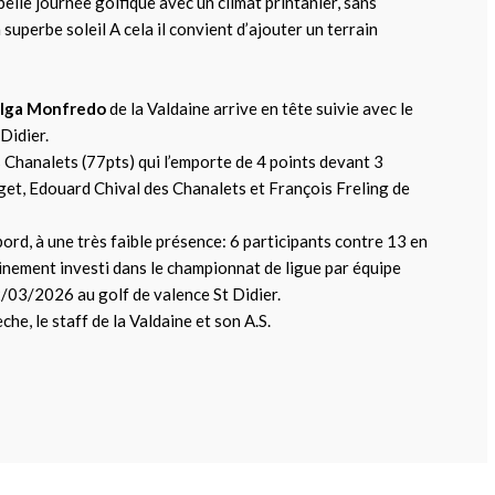
elle journée golfique avec un climat printanier, sans
 superbe soleil A cela il convient d’ajouter un terrain
lga Monfredo
de la Valdaine arrive en tête suivie avec le
Didier.
 Chanalets (77pts) qui l’emporte de 4 points devant 3
t, Edouard Chival des Chanalets et François Freling de
ord, à une très faible présence: 6 participants contre 13 en
nement investi dans le championnat de ligue par équipe
/03/2026 au golf de valence St Didier.
he, le staff de la Valdaine et son A.S.