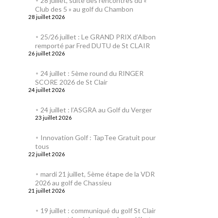
28 juillet, suite des rencontres du «
Club des 5 » au golf du Chambon
28 juillet 2026
25/26 juillet : Le GRAND PRIX d’Albon
remporté par Fred DUTU de St CLAIR
26 juillet 2026
24 juillet : 5ème round du RINGER
SCORE 2026 de St Clair
24 juillet 2026
24 juillet : l’ASGRA au Golf du Verger
23 juillet 2026
Innovation Golf : TapTee Gratuit pour
tous
22 juillet 2026
mardi 21 juillet, 5ème étape de la VDR
2026 au golf de Chassieu
21 juillet 2026
19 juillet : communiqué du golf St Clair