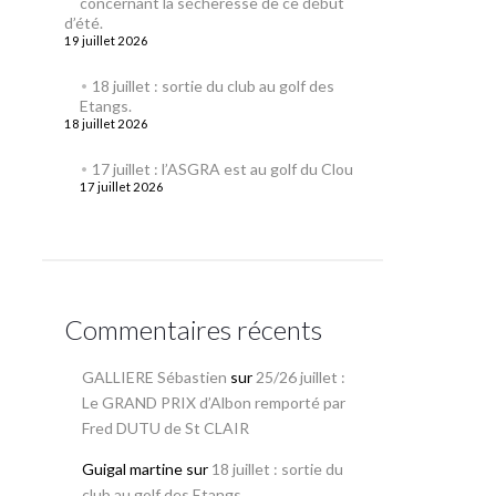
concernant la sécheresse de ce début
d’été.
19 juillet 2026
18 juillet : sortie du club au golf des
Etangs.
18 juillet 2026
17 juillet : l’ASGRA est au golf du Clou
17 juillet 2026
Commentaires récents
GALLIERE Sébastien
sur
25/26 juillet :
Le GRAND PRIX d’Albon remporté par
Fred DUTU de St CLAIR
Guigal martine
sur
18 juillet : sortie du
club au golf des Etangs.