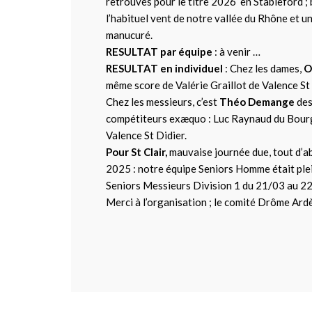
retrouvés pour le titre 2026 en Stableford ; b
l’habituel vent de notre vallée du Rhône et un
manucuré.
RESULTAT par équipe
: à venir …
RESULTAT en individuel
: Chez les dames,
O
même score de Valérie Graillot de Valence St 
Chez les messieurs, c’est
Théo Demange
des
compétiteurs exæquo : Luc Raynaud du Bourge
Valence St Didier.
Pour St Clair,
mauvaise journée due, tout d’ab
2025 : notre équipe Seniors Homme était plei
Seniors Messieurs Division 1 du 21/03 au 22
Merci à l’organisation ; le comité Drôme Ardèc