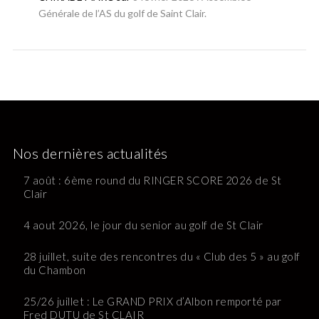
Générale de l’AS du golf de Saint Clair.
Nos dernières actualités
7 août : 6ème round du RINGER SCORE 2026 de St
Clair
4 aout 2026, le jour du senior au golf de St Clair
28 juillet, suite des rencontres du « Club des 5 » au golf
du Chambon
25/26 juillet : Le GRAND PRIX d’Albon remporté par
Fred DUTU de St CLAIR