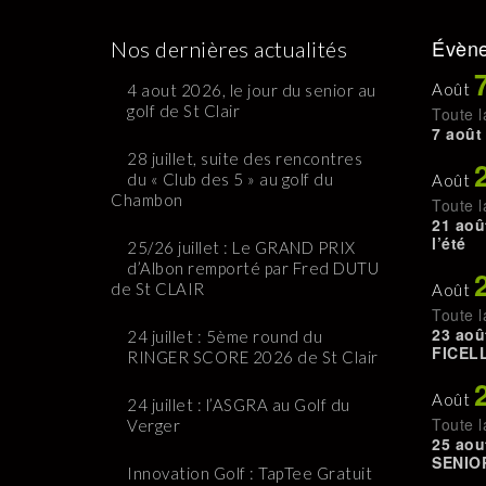
Évène
Nos dernières actualités
Août
4 aout 2026, le jour du senior au
golf de St Clair
Toute l
7 août
28 juillet, suite des rencontres
du « Club des 5 » au golf du
Août
Chambon
Toute l
21 aoû
l’été
25/26 juillet : Le GRAND PRIX
d’Albon remporté par Fred DUTU
de St CLAIR
Août
Toute l
23 aoû
24 juillet : 5ème round du
FICELL
RINGER SCORE 2026 de St Clair
Août
24 juillet : l’ASGRA au Golf du
Toute l
Verger
25 aou
SENIO
Innovation Golf : TapTee Gratuit