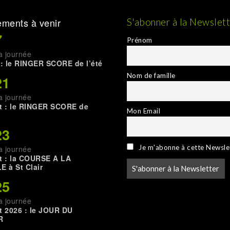
ments à venir
S'abonner à la Newslet
7
Prénom
a journée
 : le RINGER SCORE de l’été
Nom de famille
21
a journée
t : le RINGER SCORE de
Mon Email
23
Je m'abonne à cette Newsle
a journée
t : la COURSE A LA
E à St Clair
25
a journée
t 2026 : le JOUR DU
R