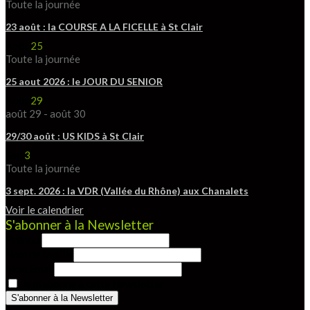
Toute la journée
23 août : la COURSE A LA FICELLE à St Clair
Août
25
Toute la journée
25 aout 2026 : le JOUR DU SENIOR
Août
29
août 29
-
août 30
29/30 août : US KIDS à St Clair
Sep
3
Toute la journée
3 sept. 2026 : la VDR (Vallée du Rhône) aux Chanalets
Voir le calendrier
S'abonner à la Newsletter
Prénom
Nom de famille
Mon Email
Je m'abonne à cette Newsletter