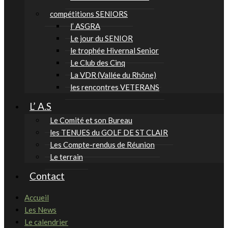
compétitions SENIORS
l’ ASGRA
Le jour du SENIOR
le trophée Hivernal Senior
Le Club des Cinq
La VDR (Vallée du Rhône)
les rencontres VETERANS
L’ A.S
Le Comité et son Bureau
les TENUES du GOLF DE ST CLAIR
Les Compte-rendus de Réunion
Le terrain
Contact
Accueil
Les News
Le calendrier