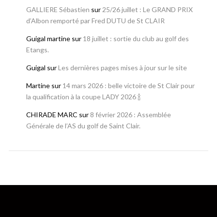
GALLIERE Sébastien
sur
25/26 juillet : Le GRAND PRIX
d’Albon remporté par Fred DUTU de St CLAIR
Guigal martine
sur
18 juillet : sortie du club au golf des
Etangs.
Guigal
sur
Les dernières pages mises à jour sur le site
Martine
sur
14 mars 2026 : belle victoire de St Clair pour
la qualification à la coupe LADY 2026 🍾
CHIRADE MARC
sur
8 février 2026 : Assemblée
Générale de l’AS du golf de Saint Clair.