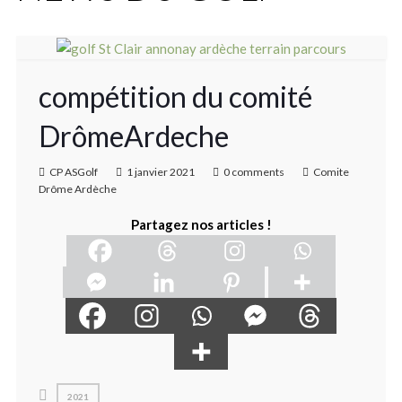
compétition du comité
DrômeArdeche
CP ASGolf
1 janvier 2021
0 comments
Comite
Drôme Ardèche
Partagez nos articles !
2021