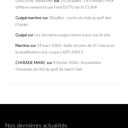
GALLIERE Sébastien
sur
25/26 juillet : Le GRAND PRIX
d’Albon remporté par Fred DUTU de St CLAIR
Guigal martine
sur
18 juillet : sortie du club au golf des
Etangs.
Guigal
sur
Les dernières pages mises à jour sur le site
Martine
sur
14 mars 2026 : belle victoire de St Clair pour
la qualification à la coupe LADY 2026 🍾
CHIRADE MARC
sur
8 février 2026 : Assemblée
Générale de l’AS du golf de Saint Clair.
Nos dernières actualités