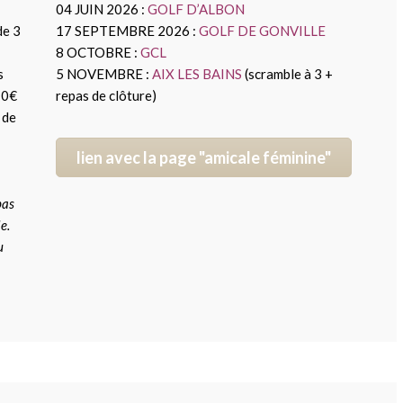
04 JUIN 2026 :
GOLF D’ALBON
de 3
17 SEPTEMBRE 2026 :
GOLF DE GONVILLE
8 OCTOBRE :
GCL
s
5 NOVEMBRE :
AIX LES BAINS
(scramble à 3 +
70€
repas de clôture)
 de
lien avec la page "amicale féminine"
pas
e.
u