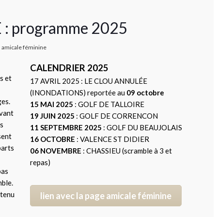
: programme 2025
amicale féminine
CALENDRIER 2025
s et
17 AVRIL 2025 : LE CLOU ANNULÉE
(INONDATIONS) reportée au
09 octobre
ges.
15 MAI 2025
: GOLF DE TALLOIRE
avant
19 JUIN 2025
: GOLF DE CORRENCON
és
11 SEPTEMBRE 2025
: GOLF DU BEAUJOLAIS
sent
16 OCTOBRE
: VALENCE ST DIDIER
parts
06 NOVEMBRE
: CHASSIEU (scramble à 3 et
repas)
pas
mble.
 tenu
lien avec la page amicale féminine