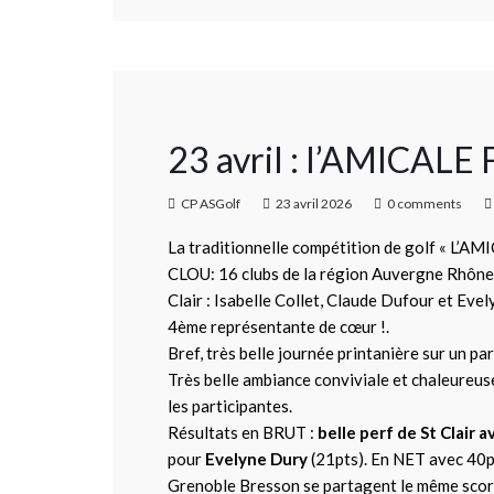
23 avril : l’AMICAL
CP ASGolf
23 avril 2026
0 comments
La traditionnelle compétition de golf « L’AM
CLOU: 16 clubs de la région Auvergne Rhône 
Clair : Isabelle Collet, Claude Dufour et Eve
4ème représentante de cœur !.
Bref, très belle journée printanière sur un pa
Très belle ambiance conviviale et chaleureus
les participantes.
Résultats en BRUT :
belle perf de St Clair
av
pour
Evelyne Dury
(21pts). En NET avec 40pt
Grenoble Bresson se partagent le même score 