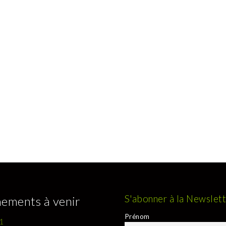
S'abonner à la Newslet
ements à venir
Prénom
1