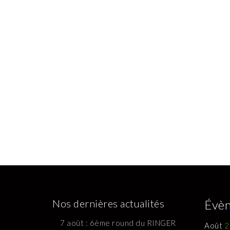
Nos dernières actualités
Évèn
7 août : 6ème round du RINGER
Août
2