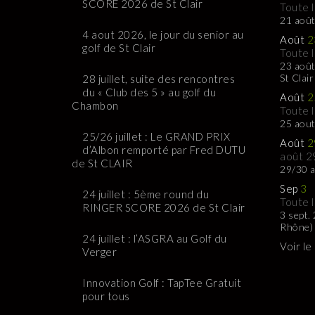
SCORE 2026 de St Clair
Toute 
21 août
4 aout 2026, le jour du senior au
Août
2
golf de St Clair
Toute 
23 août
St Clair
28 juillet, suite des rencontres
du « Club des 5 » au golf du
Août
2
Chambon
Toute 
25 aou
25/26 juillet : Le GRAND PRIX
Août
2
d’Albon remporté par Fred DUTU
août 2
de St CLAIR
29/30 a
Sep
3
24 juillet : 5ème round du
Toute 
RINGER SCORE 2026 de St Clair
3 sept.
Rhône)
24 juillet : l’ASGRA au Golf du
Voir le
Verger
Innovation Golf : TapTee Gratuit
pour tous