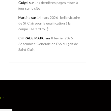
Guigal
sur
Les dernières pages mises à
jour sur le site
Martine
sur
14 mars 2026 : belle victoire
de St Clair pour la qualification à la
coupe LADY 2026 🍾
CHIRADE MARC
sur
8 février 2026 :
Assemblée Générale de l’AS du golf de
Saint Clair.
ter