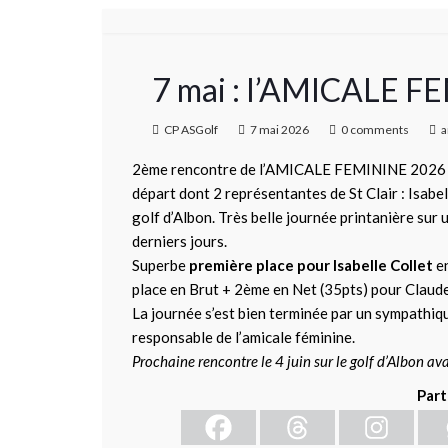
7 mai : l’AMICALE FE
CP ASGolf
7 mai 2026
0 comments
a
2ème rencontre de l’AMICALE FEMININE 2026 au g
départ dont 2 représentantes de St Clair : Isab
golf d’Albon. Très belle journée printanière sur
derniers jours.
Superbe
première place pour Isabelle Collet
en
place en Brut + 2ème en Net (35pts) pour Claud
La journée s’est bien terminée par un sympathiqu
responsable de l’amicale féminine.
Prochaine rencontre le 4 juin sur le golf d’Albon av
Part