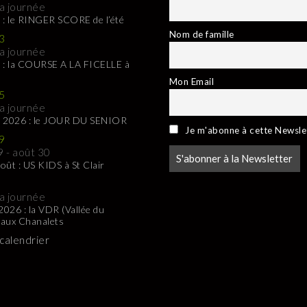
la journée
 : le RINGER SCORE de l’été
Nom de famille
3
la journée
 : la COURSE A LA FICELLE à
Mon Email
5
la journée
t 2026 : le JOUR DU SENIOR
Je m'abonne à cette Newsle
9
9
-
août 30
oût : US KIDS à St Clair
la journée
 2026 : la VDR (Vallée du
 aux Chanalets
 calendrier