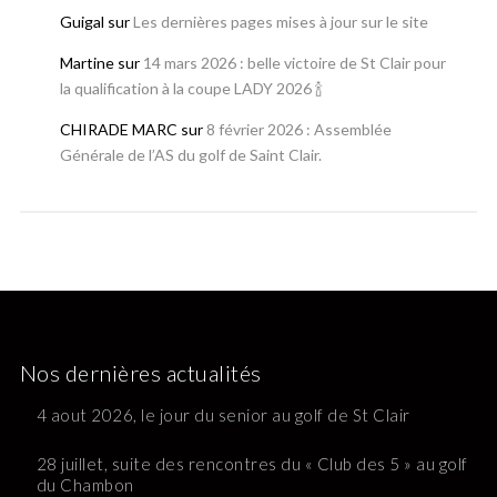
Guigal
sur
Les dernières pages mises à jour sur le site
Martine
sur
14 mars 2026 : belle victoire de St Clair pour
la qualification à la coupe LADY 2026 🍾
CHIRADE MARC
sur
8 février 2026 : Assemblée
Générale de l’AS du golf de Saint Clair.
Nos dernières actualités
4 aout 2026, le jour du senior au golf de St Clair
28 juillet, suite des rencontres du « Club des 5 » au golf
du Chambon