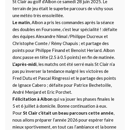
St Clair au golf d’Albon ce samedi 28 juin 2025. Le
terrain de jeu était le superbe parcours de vichy sous
une météo très ensoleillée.
Le matin
, Albon a pris les commandes après la séance
des doubles en Foursome, c’est leur spécialité ! :défaite
des équipes Alexandre Nimal /Philippe Ducreux et
Christophe Comte / Rémy Chapuis ; et partage des
points pour Philippe Finand et Benoist Heriard. Albon
donc passe en tête (2.5 à 0.5 points) en fin de matinée.
L’après-midi
, les matchs ont été serré mais St Clair n’a
pas pu inverser la tendance malgré les victoires de
Fred Dutu et Pascal Ringressi et le partage des points
de Ignace Cabero ; défaite pour Patrice Bechetoille,
André Menjard et Eric Porchet.
Félicitation à Albon
qui va jouer les phases finales le
5 et 6 juillet à domicile. Bonne continuation à eux.
Pour
St Clair c’était un beau parcours cette année
,
nous allons préparer l’année 2026 pour espérer faire
mieux sportivement, en tout cas l’ambiance et la bonne