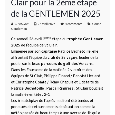
Clair pour la 2ème étape
de la GENTLEMEN 2025
CP ASGolf
26 avril 2025
4 comments
Coupe
Gentlemen
ème
Ce samedi 26 avril 2
étape du
trophée Gentlemen
2025
de l’équipe de St Clair.
Emmenée par son capitaine Patrice Bechetoille, elle
affrontait l’équipe du
club de Salvagny
, leader de la
poule, sur le beau
parcours du golf des Volcan
s.
Dans les Foursome de la matinée 2 victoires des
équipes de St Clair, Philippe Finand / Benoist Heriard
et Christophe Comte / Rémy Chapuis et 1 défaite de
Patrice Bechetoille . Pascal Ringressi. St Clair bouclait
la matinée en tête : 2-1
Les 6 matchplay de l’après-midi ont été tendus et
ponctués de retournements de situation comme la
météo passée du beau temps à une averse de 1h qui a