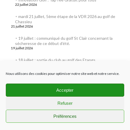
22 juillet 2026
mardi 21 juillet, 5ème étape de la VDR 2026 au golf de
Chassieu
21 juillet 2026
19 juillet : communiqué du golf St Clair concernant la
sécheresse de ce début d’été.
19 juillet 2026
18 juillet : sortie du club au golf des Etangs.
18 juillet 2026
Nous utilisons des cookies pour optimiser notre site web et notre service.
17 juillet : l’ASGRA est au golf du Clou
17 juillet 2026
Accepter
Refuser
Préférences
Commentaires récents