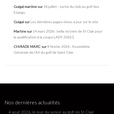
Guigal martine
sur
18 juillet : sortie du club au golf des
Etangs.
Guigal
sur
Les dernières pages mises à jour sur le site
Martine
sur
14 mars 2026 : belle victoire de St Clair pour
la qualification à la coupe LADY 2026 🍾
CHIRADE MARC
sur
8 février 2026 : Assemblée
Générale de l’AS du golf de Saint Clair.
Nos dernières actualités
4 aout 2026, le jour du senior au golf de St Clair