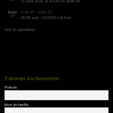
25 aout 2026 : le JOUR DU SENIOR
Août
août 29
-
août 30
29
29/30 août : US KIDS à St Clair
Voir le calendrier
S'abonner à la Newsletter
Prénom
Nom de famille