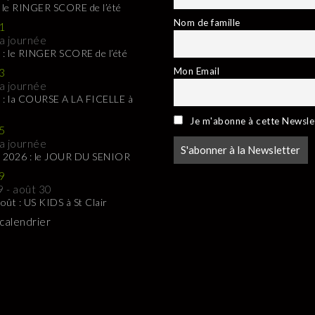
: le RINGER SCORE de l’été
Nom de famille
1
la journée
 : le RINGER SCORE de l’été
Mon Email
3
la journée
 : la COURSE A LA FICELLE à
Je m'abonne à cette Newsle
5
la journée
t 2026 : le JOUR DU SENIOR
9
9
-
août 30
oût : US KIDS à St Clair
 calendrier