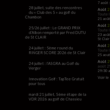
7 août 
28 juillet, suite des rencontres
Août
2
du « Club des 5 » au golf du
Toute 
Chambon
21 août
Août
2
25/26 juillet : Le GRAND PRIX
Toute 
d’Albon remporté par Fred DUTU
23 août
de St CLAIR
St Clair
Août
2
24 juillet : 5ème round du
Toute 
RINGER SCORE 2026 de St Clair
25 aou
Août
2
24 juillet : l’ASGRA au Golf du
août 2
Verger
29/30 a
Voir le
Innovation Golf : TapTee Gratuit
pour tous
mardi 21 juillet, 5ème étape de la
VDR 2026 au golf de Chassieu