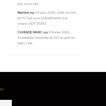
jour sur le site
Martine
sur
14 mars 2026 : belle victoire
de St Clair pour la qualification à la
coupe LADY 2026 🍾
CHIRADE MARC
sur
8 février 2026 :
Assemblée Générale de l’AS du golf de
Saint Clair.
ter