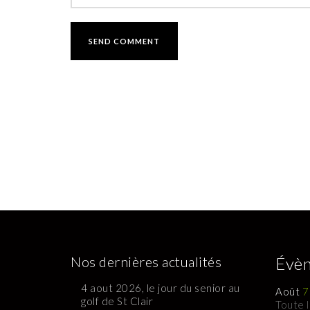
Nos dernières actualités
Évèn
4 aout 2026, le jour du senior au
Août
7
golf de St Clair
Toute 