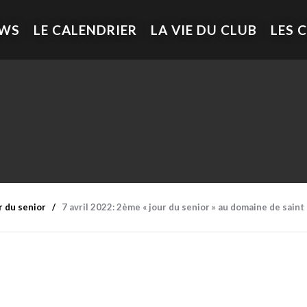
EWS
LE CALENDRIER
LA VIE DU CLUB
LES 
r du senior
7 avril 2022: 2ème « jour du senior » au domaine de saint 