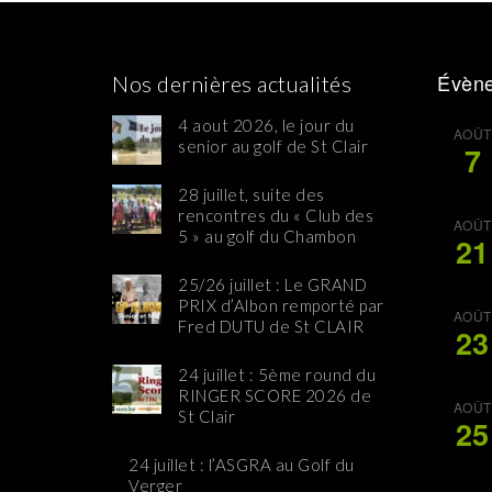
Évène
Nos dernières actualités
4 aout 2026, le jour du
AOÛT
senior au golf de St Clair
7
28 juillet, suite des
rencontres du « Club des
AOÛT
5 » au golf du Chambon
21
25/26 juillet : Le GRAND
PRIX d’Albon remporté par
AOÛT
Fred DUTU de St CLAIR
23
24 juillet : 5ème round du
RINGER SCORE 2026 de
AOÛT
St Clair
25
24 juillet : l’ASGRA au Golf du
Verger