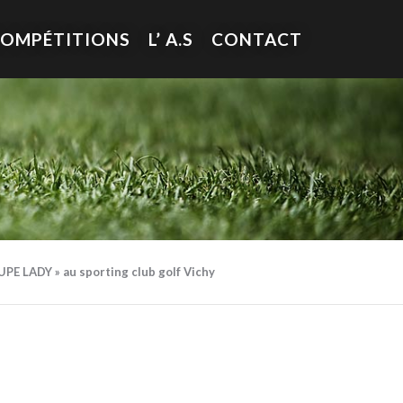
COMPÉTITIONS
L’ A.S
CONTACT
OUPE LADY » au sporting club golf Vichy