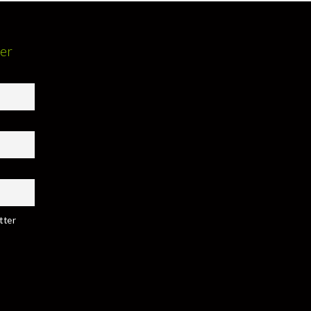
ter
tter