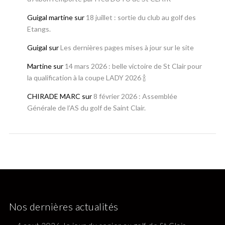
Guigal martine
sur
18 juillet : sortie du club au golf des
Etangs.
Guigal
sur
Les dernières pages mises à jour sur le site
Martine
sur
14 mars 2026 : belle victoire de St Clair pour
la qualification à la coupe LADY 2026 🍾
CHIRADE MARC
sur
8 février 2026 : Assemblée
Générale de l’AS du golf de Saint Clair.
Nos dernières actualités