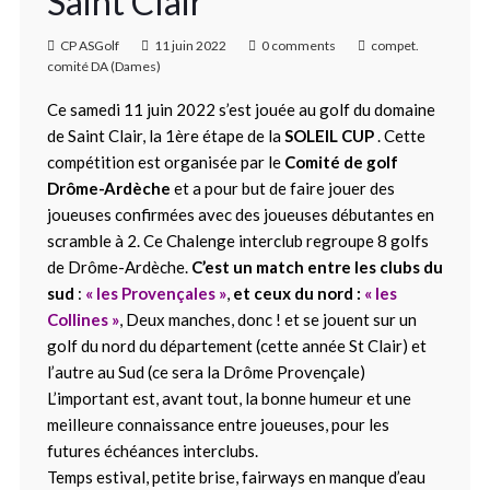
Saint Clair
CP ASGolf
11 juin 2022
0 comments
compet.
comité DA (Dames)
Ce samedi 11 juin 2022 s’est jouée au golf du domaine
de Saint Clair, la 1ère étape de la
SOLEIL CUP
. Cette
compétition est organisée par le
Comité de golf
Drôme-Ardèche
et a pour but de faire jouer des
joueuses confirmées avec des joueuses débutantes en
scramble à 2. Ce Chalenge interclub regroupe 8 golfs
de Drôme-Ardèche.
C’est un match entre les clubs du
sud
:
« les Provençales »
,
et ceux du nord :
« les
Collines »
, Deux manches, donc ! et se jouent sur un
golf du nord du département (cette année St Clair) et
l’autre au Sud (ce sera la Drôme Provençale)
L’important est, avant tout, la bonne humeur et une
meilleure connaissance entre joueuses, pour les
futures échéances interclubs.
Temps estival, petite brise, fairways en manque d’eau