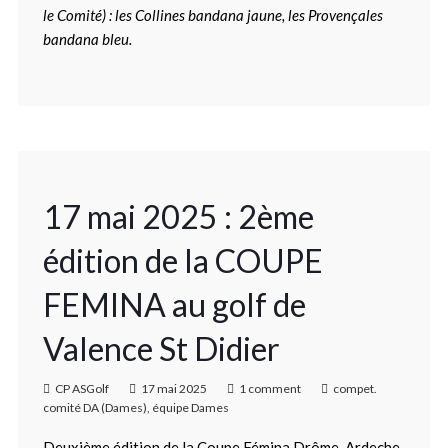
le Comité) : les Collines bandana jaune, les Provençales
bandana bleu.
17 mai 2025 : 2ème
édition de la COUPE
FEMINA au golf de
Valence St Didier
CP ASGolf
17 mai 2025
1 comment
compet.
comité DA (Dames)
,
équipe Dames
Deuxième édition de la Coupe Fémina Drôme-Ardeche