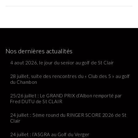
Nos dernières actualités
4 aout 2026, le jour du senior au golf de St Clair
28 juillet, suite des rencontres du « Club des 5 » au golf
du Chambon
25/26 juillet : Le GRAND PRIX d’Albon remporté par
Fred DUTU de St CLAIR
24 juillet : 5ème round du RINGER SCORE 2026 de St
Clair
24 juillet : l’ASGRA au Golf du Verger