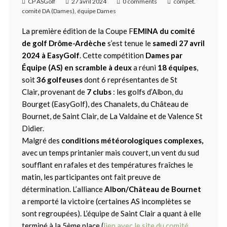
CP ASGolf
27 avril 2024
0 comments
compet.
comité DA (Dames)
,
équipe Dames
La
première édition de la Coupe F
EMINA
du comité
de golf Drôme-Ardèche
s’est tenue le
samedi 27 avril
2024 à EasyGolf
. Cette compétition
Dames par
Équipe (AS) en scramble à deux
a réuni
18 équipes
,
soit
36 golfeuses
dont 6 représentantes de St
Clair, provenant de
7 clubs
: les golfs d’Albon, du
Bourget (EasyGolf), des Chanalets, du Château de
Bournet, de Saint Clair, de La Valdaine et de Valence St
Didier.
Malgré des
conditions météorologiques complexes,
avec un temps printanier mais couvert, un vent du sud
soufflant en rafales et des températures fraîches le
matin, les participantes ont fait preuve de
détermination. L’alliance
Albon/Château de Bournet
a remporté la victoire (certaines AS incomplètes se
sont regroupées). L’équipe de Saint Clair a quant à elle
terminé à la 5ème place (
lien avec le site du comité