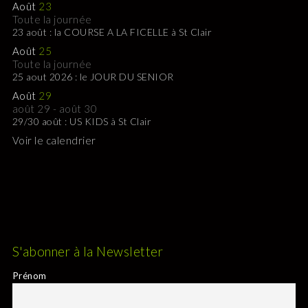
Août
23
Toute la journée
23 août : la COURSE A LA FICELLE à St Clair
Août
25
Toute la journée
25 aout 2026 : le JOUR DU SENIOR
Août
29
août 29
-
août 30
29/30 août : US KIDS à St Clair
Voir le calendrier
S'abonner à la Newsletter
Prénom