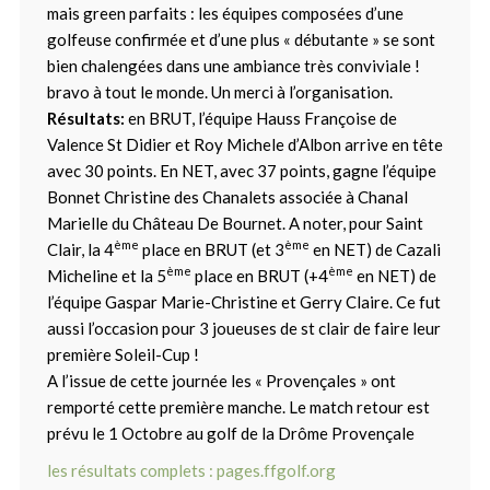
mais green parfaits : les équipes composées d’une
golfeuse confirmée et d’une plus « débutante » se sont
bien chalengées dans une ambiance très conviviale !
bravo à tout le monde. Un merci à l’organisation.
Résultats:
en BRUT, l’équipe Hauss Françoise de
Valence St Didier et Roy Michele d’Albon arrive en tête
avec 30 points. En NET, avec 37 points, gagne l’équipe
Bonnet Christine des Chanalets associée à Chanal
Marielle du Château De Bournet. A noter, pour Saint
ème
ème
Clair, la 4
place en BRUT (et 3
en NET) de Cazali
ème
ème
Micheline et la 5
place en BRUT (+4
en NET) de
l’équipe Gaspar Marie-Christine et Gerry Claire. Ce fut
aussi l’occasion pour 3 joueuses de st clair de faire leur
première Soleil-Cup !
A l’issue de cette journée les « Provençales » ont
remporté cette première manche. Le match retour est
prévu le 1 Octobre au golf de la Drôme Provençale
les résultats complets : pages.ffgolf.org