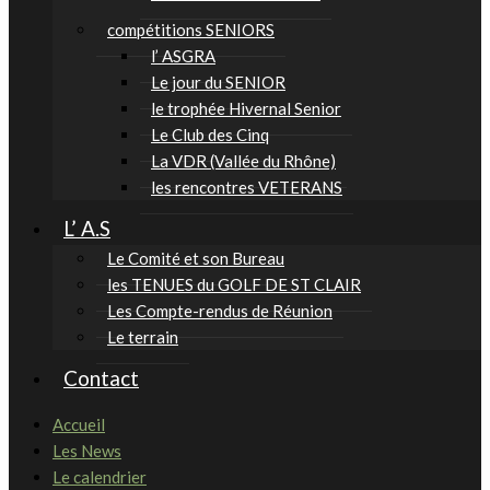
compétitions SENIORS
l’ ASGRA
Le jour du SENIOR
le trophée Hivernal Senior
Le Club des Cinq
La VDR (Vallée du Rhône)
les rencontres VETERANS
L’ A.S
Le Comité et son Bureau
les TENUES du GOLF DE ST CLAIR
Les Compte-rendus de Réunion
Le terrain
Contact
Accueil
Les News
Le calendrier