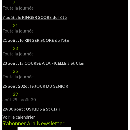
Août
7
Toute la journée
7 août : le RINGER SCORE de l’été
Août
21
Toute la journée
21 août : le RINGER SCORE de l’été
Août
23
Toute la journée
23 août : la COURSE A LA FICELLE à St Clair
Août
25
Toute la journée
25 aout 2026 : le JOUR DU SENIOR
Août
29
août 29
-
août 30
29/30 août : US KIDS à St Clair
Voir le calendrier
S'abonner à la Newsletter
Prénom