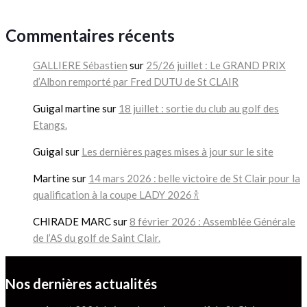
Commentaires récents
GALLIERE Sébastien
sur
25/26 juillet : Le GRAND PRIX
d’Albon remporté par Fred DUTU de St CLAIR
Guigal martine
sur
18 juillet : sortie du club au golf des
Etangs.
Guigal
sur
Les dernières pages mises à jour sur le site
Martine
sur
14 mars 2026 : belle victoire de St Clair pour la
qualification à la coupe LADY 2026 🍾
CHIRADE MARC
sur
8 février 2026 : Assemblée Générale
de l’AS du golf de Saint Clair.
Nos dernières actualités