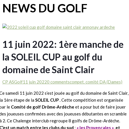
NEWS DU GOLF
11 juin 2022: 1ère manche de
la SOLEIL CUP au golf du
domaine de Saint Clair
CP ASGolf
11 juin 2022
0 comments
compet. comité DA (Dames)
Ce samedi 11 juin 2022 s’est jouée au golf du domaine de Saint Clair,
la 1ère étape de la
SOLEIL CUP
. Cette compétition est organisée
par le
Comité de golf Drôme-Ardèche
et a pour but de faire jouer
des joueuses confirmées avec des joueuses débutantes en scramble
à 2. Ce Chalenge interclub regroupe 8 golfs de Drôme-Ardèche.
C’est un match entre les clubs du sud
:
« les Provençales »
,
et