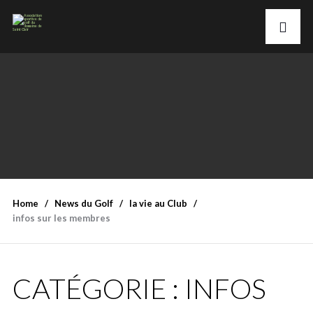
Home
News du Golf
la vie au Club
infos sur les membres
CATÉGORIE :
INFOS