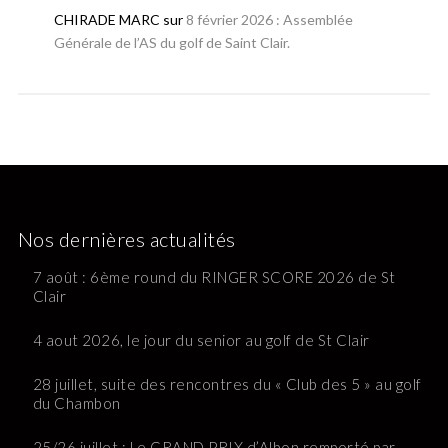
CHIRADE MARC
sur
8 février 2026 : Assemblée
Générale de l’AS du golf de Saint Clair.
Nos dernières actualités
7 août : 6ème round du RINGER SCORE 2026 de St
Clair
4 aout 2026, le jour du senior au golf de St Clair
28 juillet, suite des rencontres du « Club des 5 » au golf
du Chambon
25/26 juillet : Le GRAND PRIX d’Albon remporté par