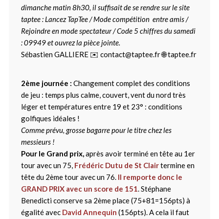
dimanche matin 8h30, il suffisait de se rendre sur le site
taptee : Lancez TapTee / Mode compétition entre amis /
Rejoindre en mode spectateur / Code 5 chiffres du samedi
: 09949 et ouvrez la pièce jointe.
Sébastien GALLIERE ✉️ contact@taptee.fr 🌐 taptee.fr
2ème journée :
Changement complet des conditions
de jeu : temps plus calme, couvert, vent du nord très
léger et températures entre 19 et 23° : conditions
golfiques idéales !
Comme prévu, grosse bagarre pour le titre chez les
messieurs !
Pour le Grand prix,
après avoir terminé en tête au 1er
tour avec un 75,
Frédéric Dutu de St Clair
termine en
tête du 2ème tour avec un 76.
Il remporte donc le
GRAND PRIX avec un score de 151
. Stéphane
Benedicti conserve sa 2ème place (75+81=156pts) à
égalité avec
David Annequin
(156pts). A cela il faut