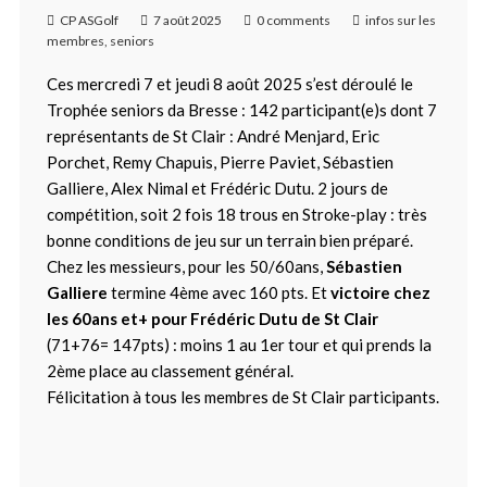
CP ASGolf
7 août 2025
0 comments
infos sur les
membres
,
seniors
Ces mercredi 7 et jeudi 8 août 2025 s’est déroulé le
Trophée seniors da Bresse : 142 participant(e)s dont 7
représentants de St Clair : André Menjard, Eric
Porchet, Remy Chapuis, Pierre Paviet, Sébastien
Galliere, Alex Nimal et Frédéric Dutu. 2 jours de
compétition, soit 2 fois 18 trous en Stroke-play : très
bonne conditions de jeu sur un terrain bien préparé.
Chez les messieurs, pour les 50/60ans,
Sébastien
Galliere
termine 4ème avec 160 pts. Et
victoire chez
les 60ans et+ pour Frédéric Dutu de St Clair
(71+76= 147pts) : moins 1 au 1er tour et qui prends la
2ème place au classement général.
Félicitation à tous les membres de St Clair participants.