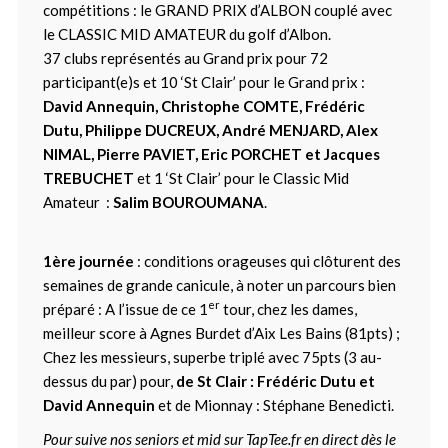
compétitions : le GRAND PRIX d’ALBON couplé avec
le CLASSIC MID AMATEUR du golf d’Albon.
37 clubs représentés au Grand prix pour 72
participant(e)s et 10 ‘St Clair’ pour le Grand prix :
David Annequin, Christophe COMTE, Frédéric
Dutu, Philippe DUCREUX, André MENJARD, Alex
NIMAL, Pierre PAVIET, Eric PORCHET et Jacques
TREBUCHET
et 1 ‘St Clair’ pour le Classic Mid
Amateur :
Salim BOUROUMANA
.
1ère journée
: conditions orageuses qui clôturent des
semaines de grande canicule, à noter un parcours bien
er
préparé : A l’issue de ce 1
tour, chez les dames,
meilleur score à Agnes Burdet d’Aix Les Bains (81pts) ;
Chez les messieurs, superbe triplé avec 75pts (3 au-
dessus du par) pour,
de St Clair : Frédéric Dutu et
David Annequin
et de Mionnay : Stéphane Benedicti.
Pour suive nos seniors et mid sur TapTee.fr en direct dès le